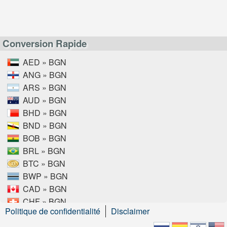
Conversion Rapide
AED » BGN
ANG » BGN
ARS » BGN
AUD » BGN
BHD » BGN
BND » BGN
BOB » BGN
BRL » BGN
BTC » BGN
BWP » BGN
CAD » BGN
CHF » BGN
Politique de confidentialité
Disclaimer
CLP » BGN
CNY » BGN