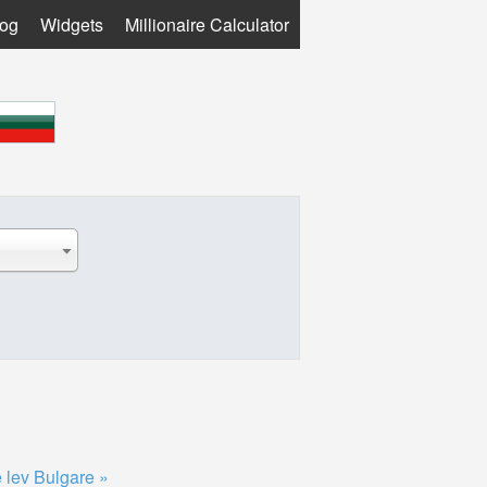
log
Widgets
Millionaire Calculator
e lev Bulgare »