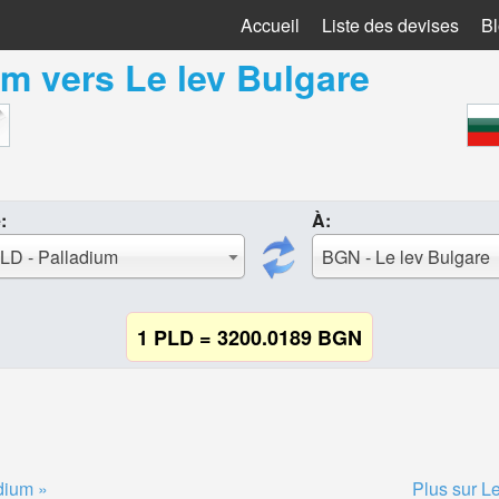
Accueil
Liste des devises
B
um
vers
Le lev Bulgare
:
À:
LD - Palladium
BGN - Le lev Bulgare
1 PLD = 3200.0189 BGN
dium »
Plus sur L