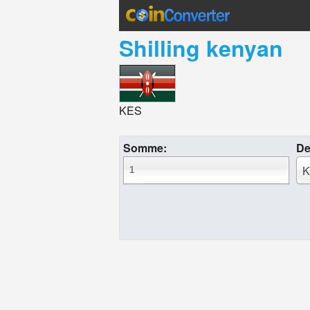
Shilling kenyan
KES
Somme:
De
K