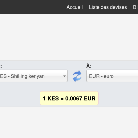
Accueil
Liste des devises
B
:
À:
ES - Shilling kenyan
EUR - euro
1 KES = 0.0067 EUR