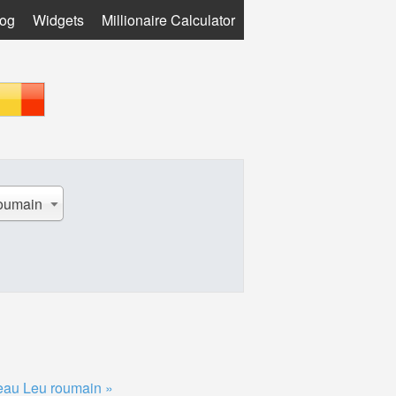
log
Widgets
Millionaire Calculator
oumain
eau Leu roumain »