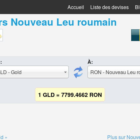
Accueil
Liste des devises
B
rs
Nouveau Leu roumain
:
À:
LD - Gold
RON - Nouveau Leu r
1 GLD = 7799.4662 RON
ld »
Plus sur Nouv