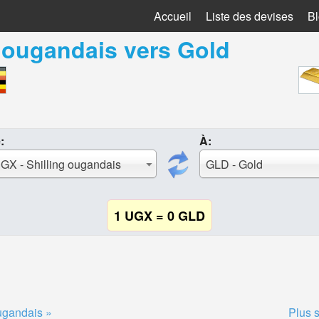
Accueil
Liste des devises
B
g ougandais
vers
Gold
:
À:
GX - Shilling ougandais
GLD - Gold
1 UGX = 0 GLD
ougandais »
Plus 