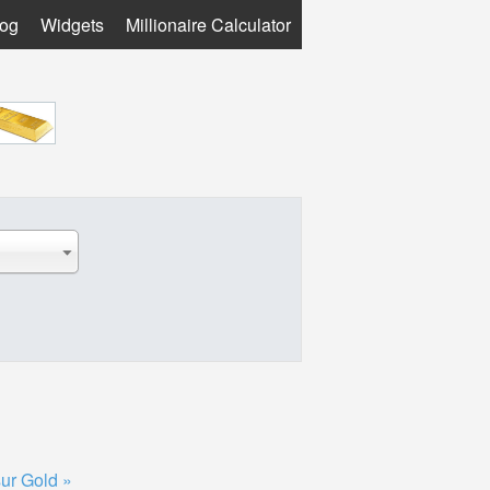
log
Widgets
Millionaire Calculator
sur Gold »