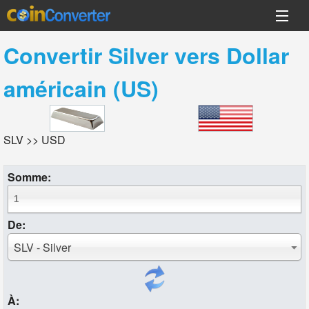
Convertir
Silver
vers
Dollar
américain (US)
SLV >> USD
Somme:
De:
SLV - Silver
À: