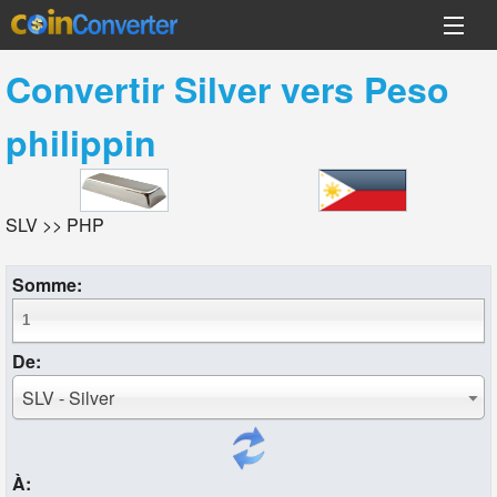
Convertir
Silver
vers
Peso
philippin
SLV >> PHP
Somme:
De:
SLV - Silver
À: