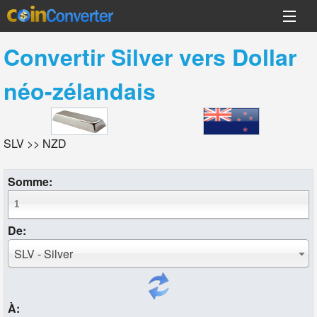
Convertir
Silver
vers
Dollar
néo-zélandais
SLV >> NZD
Somme:
De:
SLV - Silver
À: