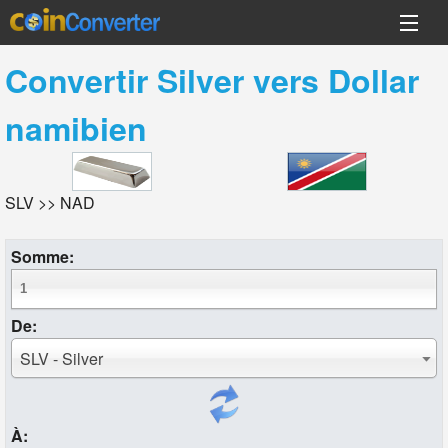
Convertir
Silver
vers
Dollar
namibien
SLV >> NAD
Somme:
De:
SLV - Silver
À: