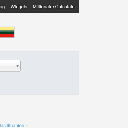
log
Widgets
Millionaire Calculator
tas lituanien »