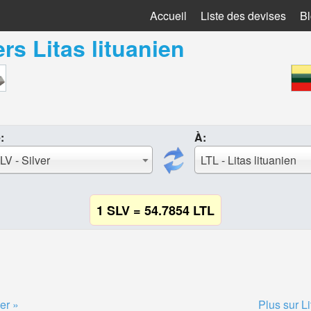
Accueil
Liste des devises
B
ers
Litas lituanien
:
À:
LV - Silver
LTL - Litas lituanien
1 SLV = 54.7854 LTL
er »
Plus sur Li