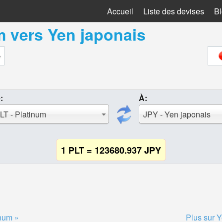
Accueil
Liste des devises
B
m
vers
Yen japonais
:
À:
LT - Platinum
JPY - Yen japonais
1 PLT = 123680.937 JPY
inum »
Plus sur 