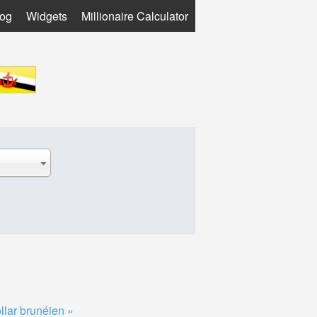
log
Widgets
Millionaire Calculator
llar brunéien »