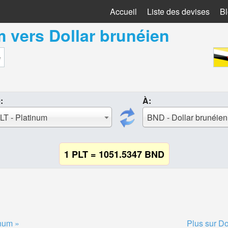
Accueil
Liste des devises
B
m
vers
Dollar brunéien
:
À:
LT - Platinum
BND - Dollar brunéien
1 PLT = 1051.5347 BND
inum »
Plus sur Do