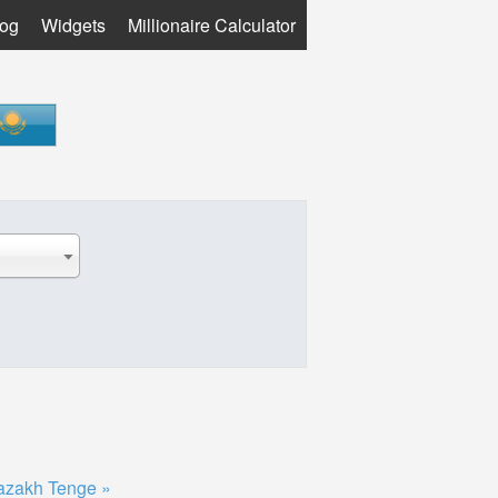
log
Widgets
Millionaire Calculator
azakh Tenge »