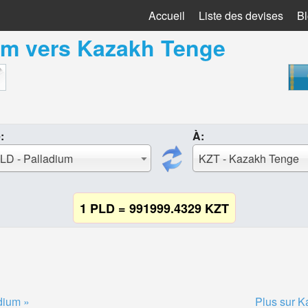
Accueil
Liste des devises
B
um
vers
Kazakh Tenge
:
À:
LD - Palladium
KZT - Kazakh Tenge
1 PLD = 991999.4329 KZT
dium »
Plus sur K