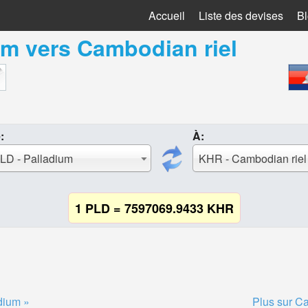
Accueil
Liste des devises
B
um
vers
Cambodian riel
:
À:
LD - Palladium
KHR - Cambodian riel
1 PLD = 7597069.9433 KHR
dium »
Plus sur Ca