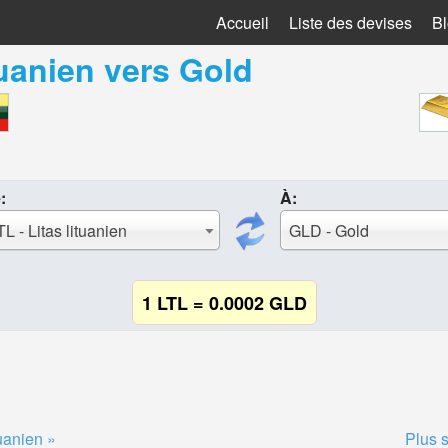
Accueil
Liste des devises
B
tuanien
vers
Gold
:
À:
TL - Litas lituanien
GLD - Gold
1 LTL = 0.0002 GLD
tuanien »
Plus 