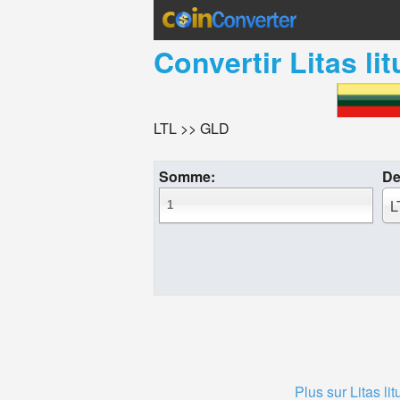
Convertir
Litas li
LTL >> GLD
Somme:
De
L
Plus sur Litas li