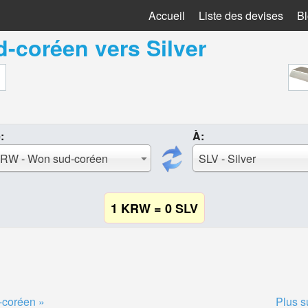
Accueil
Liste des devises
B
d-coréen
vers
Silver
:
À:
RW - Won sud-coréen
SLV - Silver
1 KRW = 0 SLV
-coréen »
Plus s