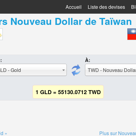
Accueil
Liste des devises
B
rs
Nouveau Dollar de Taïwan
:
À:
LD - Gold
1 GLD = 55130.0712 TWD
ld »
Plus sur Nouveau