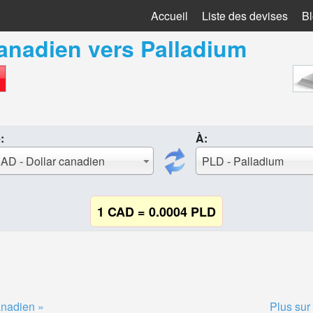
Accueil
Liste des devises
B
canadien
vers
Palladium
:
À:
AD - Dollar canadien
PLD - Palladium
1 CAD = 0.0004 PLD
anadien »
Plus sur