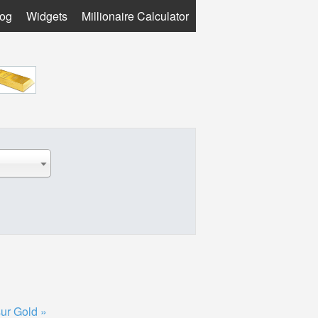
log
Widgets
Millionaire Calculator
sur Gold »