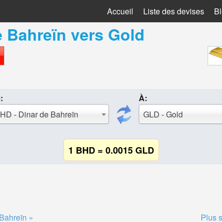
Accueil
Liste des devises
B
e Bahreïn
vers
Gold
:
À:
HD - Dinar de Bahreïn
GLD - Gold
1 BHD = 0.0015 GLD
 Bahreïn »
Plus 