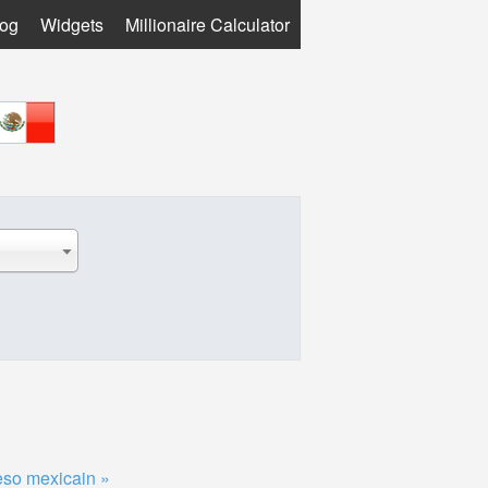
log
Widgets
Millionaire Calculator
eso mexicain »