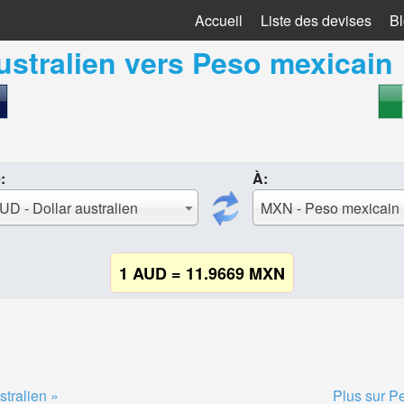
Accueil
Liste des devises
B
ustralien
vers
Peso mexicain
:
À:
UD - Dollar australien
MXN - Peso mexicain
1 AUD = 11.9669 MXN
stralien »
Plus sur P